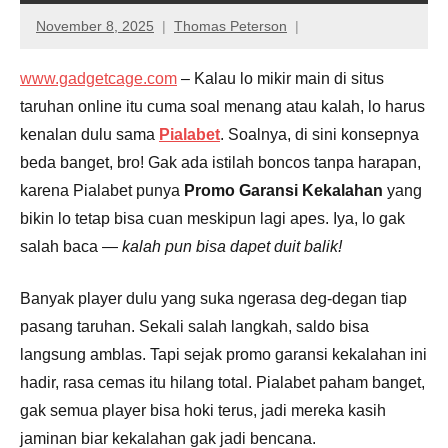
November 8, 2025
Thomas Peterson
www.gadgetcage.com
– Kalau lo mikir main di situs
taruhan online itu cuma soal menang atau kalah, lo harus
kenalan dulu sama
Pialabet
. Soalnya, di sini konsepnya
beda banget, bro! Gak ada istilah boncos tanpa harapan,
karena Pialabet punya
Promo Garansi Kekalahan
yang
bikin lo tetap bisa cuan meskipun lagi apes. Iya, lo gak
salah baca —
kalah pun bisa dapet duit balik!
Banyak player dulu yang suka ngerasa deg-degan tiap
pasang taruhan. Sekali salah langkah, saldo bisa
langsung amblas. Tapi sejak promo garansi kekalahan ini
hadir, rasa cemas itu hilang total. Pialabet paham banget,
gak semua player bisa hoki terus, jadi mereka kasih
jaminan biar kekalahan gak jadi bencana.