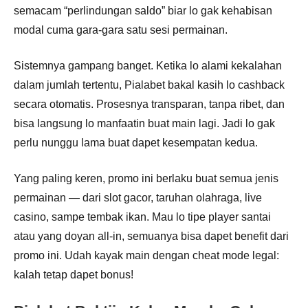
semacam “perlindungan saldo” biar lo gak kehabisan
modal cuma gara-gara satu sesi permainan.
Sistemnya gampang banget. Ketika lo alami kekalahan
dalam jumlah tertentu, Pialabet bakal kasih lo cashback
secara otomatis. Prosesnya transparan, tanpa ribet, dan
bisa langsung lo manfaatin buat main lagi. Jadi lo gak
perlu nunggu lama buat dapet kesempatan kedua.
Yang paling keren, promo ini berlaku buat semua jenis
permainan — dari slot gacor, taruhan olahraga, live
casino, sampe tembak ikan. Mau lo tipe player santai
atau yang doyan all-in, semuanya bisa dapet benefit dari
promo ini. Udah kayak main dengan cheat mode legal:
kalah tetap dapet bonus!