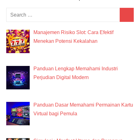
Search
Search
for:
Manajemen Risiko Slot: Cara Efektif
Menekan Potensi Kekalahan
Panduan Lengkap Memahami Industri
Perjudian Digital Modern
Panduan Dasar Memahami Permainan Kartu
Virtual bagi Pemula