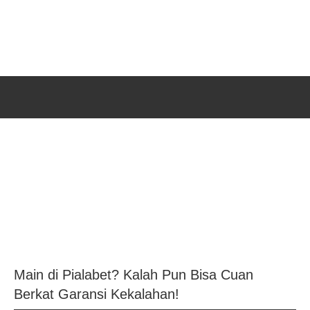
Skip
to
content
RAJACUAN69
Main di Pialabet? Kalah Pun Bisa Cuan
Berkat Garansi Kekalahan!