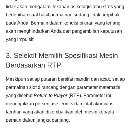
tidak akan mengalami tekanan psikologis atau stres yang
berlebihan saat hasil permainan sedang tidak berpihak
pada Anda. Bermain dalam kondisi pikiran yang tenang
akan menghindarkan Anda dari pengambilan keputusan
yang impulsif.
3. Selektif Memilih Spesifikasi Mesin
Berdasarkan RTP
Meskipun setiap putaran bersifat mandiri dan acak, setiap
permainan slot dirancang dengan parameter matematis
yang disebut
Return to Player
(RTP). Parameter ini
menunjukkan persentase teoritis dari total akumulasi
taruhan yang akan dikembalikan oleh mesin kepada
pemain dalam jangka panjang.