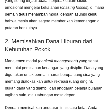
yang sering terjadi adalah terjebak dalam siklus
emosional mengejar kekalahan (
chasing losses
),
di mana
pemain terus menambah modal dengan asumsi keliru
bahwa mesin akan segera memberikan kemenangan di
putaran berikutnya.
2. Memisahkan Dana Hiburan dari
Kebutuhan Pokok
Manajemen modal (
bankroll management
) yang sehat
menuntut pemisahan keuangan yang disiplin.
Dana yang
digunakan untuk bermain harus berupa uang sisa yang
memang dialokasikan untuk rekreasi (uang dingin),
bukan dana yang diambil dari anggaran belanja bulanan,
tagihan rutin, atau tabungan masa depan.
Dengan memisahkan anggaran ini secara ketat, Anda