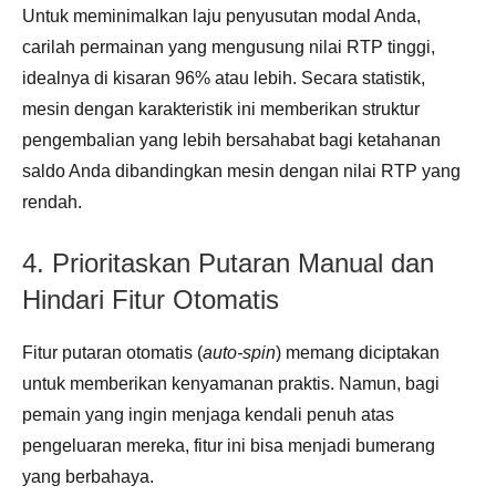
Untuk meminimalkan laju penyusutan modal Anda,
carilah permainan yang mengusung nilai RTP tinggi,
idealnya di kisaran 96% atau lebih. Secara statistik,
mesin dengan karakteristik ini memberikan struktur
pengembalian yang lebih bersahabat bagi ketahanan
saldo Anda dibandingkan mesin dengan nilai RTP yang
rendah.
4. Prioritaskan Putaran Manual dan
Hindari Fitur Otomatis
Fitur putaran otomatis (
auto-spin
) memang diciptakan
untuk memberikan kenyamanan praktis. Namun, bagi
pemain yang ingin menjaga kendali penuh atas
pengeluaran mereka, fitur ini bisa menjadi bumerang
yang berbahaya.