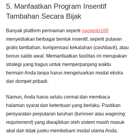
5. Manfaatkan Program Insentif
Tambahan Secara Bijak
Banyak platform permainan seperti
nagatoto168
menyediakan berbagai bentuk insentif, seperti putaran
gratis tambahan, kompensasi kekalahan (
cashback
), atau
bonus saldo awal. Memanfaatkan fasilitas ini merupakan
strategi yang bagus untuk memperpanjang waktu
bermain Anda tanpa harus mengeluarkan modal ekstra
dari dompet pribadi.
Namun, Anda harus selalu cermat dan membaca
halaman syarat dan ketentuan yang berlaku. Pastikan
persyaratan perputaran taruhan (
turnover
atau
wagering
requirement
) yang diwajibkan oleh sistem masih masuk
akal dan tidak justru membebani modal utama Anda.