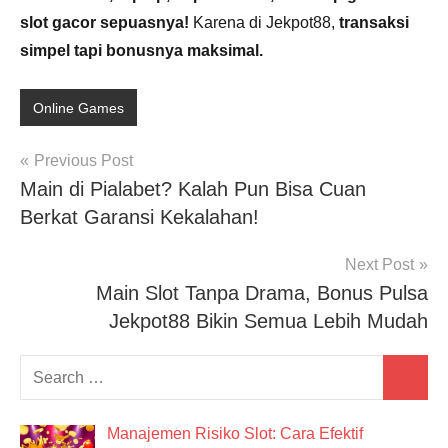
slot gacor sepuasnya!
Karena di Jekpot88,
transaksi
simpel tapi bonusnya maksimal.
Online Games
Post
Previous Post
Main di Pialabet? Kalah Pun Bisa Cuan
navigation
Berkat Garansi Kekalahan!
Next Post
Main Slot Tanpa Drama, Bonus Pulsa
Jekpot88 Bikin Semua Lebih Mudah
Search
Search
for:
Manajemen Risiko Slot: Cara Efektif