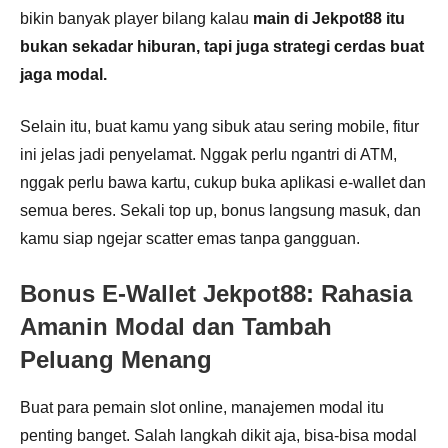
bikin banyak player bilang kalau
main di Jekpot88 itu
bukan sekadar hiburan, tapi juga strategi cerdas buat
jaga modal.
Selain itu, buat kamu yang sibuk atau sering mobile, fitur
ini jelas jadi penyelamat. Nggak perlu ngantri di ATM,
nggak perlu bawa kartu, cukup buka aplikasi e-wallet dan
semua beres. Sekali top up, bonus langsung masuk, dan
kamu siap ngejar scatter emas tanpa gangguan.
Bonus E-Wallet Jekpot88: Rahasia
Amanin Modal dan Tambah
Peluang Menang
Buat para pemain slot online, manajemen modal itu
penting banget. Salah langkah dikit aja, bisa-bisa modal