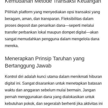
Kemudahan Metode Transaksi Keuangan
Pilihlah platform yang menyediakan opsi transaksi yang
beragam, aman, dan transparan. Fleksibilitas dalam
proses deposit dan penarikan dana—seperti melalui
transfer perbankan lokal maupun dompet digital—akan
sangat memudahkan pengguna dalam mengelola dana
mereka.
Menerapkan Prinsip Taruhan yang
Bertanggung Jawab
Kontrol diri adalah kunci utama dalam menikmati hiburan
digital ini. Sangat disarankan untuk menetapkan batasan
waktu dan anggaran sebelum mulai bermain. Jangan
pernah menggunakan dana yang dialokasikan untuk
kebutuhan pokok, dan segeralah berhenti jika aktivitas ini