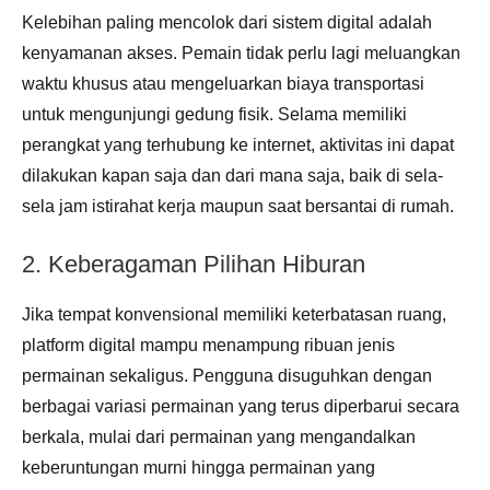
Kelebihan paling mencolok dari sistem digital adalah
kenyamanan akses. Pemain tidak perlu lagi meluangkan
waktu khusus atau mengeluarkan biaya transportasi
untuk mengunjungi gedung fisik. Selama memiliki
perangkat yang terhubung ke internet, aktivitas ini dapat
dilakukan kapan saja dan dari mana saja, baik di sela-
sela jam istirahat kerja maupun saat bersantai di rumah.
2. Keberagaman Pilihan Hiburan
Jika tempat konvensional memiliki keterbatasan ruang,
platform digital mampu menampung ribuan jenis
permainan sekaligus. Pengguna disuguhkan dengan
berbagai variasi permainan yang terus diperbarui secara
berkala, mulai dari permainan yang mengandalkan
keberuntungan murni hingga permainan yang