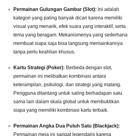
Permainan Gulungan Gambar (Slot):
Ini adalah
kategori yang paling banyak dicari karena memiliki
visual yang menarik, efek suara yang interaktif, serta
tema yang beragam. Mekanismenya yang sederhana
membuat siapa saja bisa langsung memainkannya
tanpa perlu keahlian khusus.
Kartu Strategi (Poker):
Berbeda dengan slot,
permainan ini melibatkan kombinasi antara
keterampilan, psikologi, dan strategi yang matang.
Pengguna ditantang untuk saling berhadapan satu
sama lain dalam skala global untuk membuktikan
siapa yang memiliki kombinasi kartu terbaik.
Permainan Angka Dua Puluh Satu (Blackjack):
Permainan meja ini sangat legendaris karena