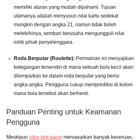
memiliki aturan yang mudah dipahami. Tujuan
utamanya adalah menyusun nilai kartu sedekat
mungkin dengan angka 21, namun tidak boleh
melebihinya, sembari berusaha mengungguli nilai
milik pihak penyelenggara.
Roda Berputar (Roulette):
Permainan ini menyajikan
ketegangan tersendiri di mana sebuah bola kecil akan
dilemparkan ke dalam roda berputar yang berisi
angka-angka. Pengguna cukup memprediksi di kolom
mana bola tersebut akan berhenti.
Panduan Penting untuk Keamanan
Pengguna
Meskipun
situs slot gacor
menawarkan banyak keseruan,