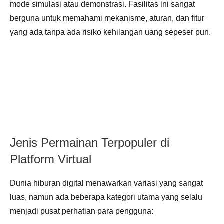
mode simulasi atau demonstrasi. Fasilitas ini sangat
berguna untuk memahami mekanisme, aturan, dan fitur
yang ada tanpa ada risiko kehilangan uang sepeser pun.
Jenis Permainan Terpopuler di
Platform Virtual
Dunia hiburan digital menawarkan variasi yang sangat
luas, namun ada beberapa kategori utama yang selalu
menjadi pusat perhatian para pengguna: