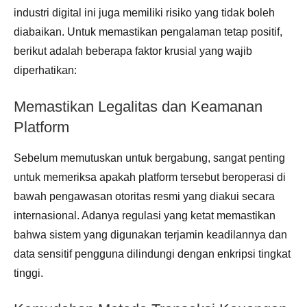
industri digital ini juga memiliki risiko yang tidak boleh
diabaikan. Untuk memastikan pengalaman tetap positif,
berikut adalah beberapa faktor krusial yang wajib
diperhatikan:
Memastikan Legalitas dan Keamanan
Platform
Sebelum memutuskan untuk bergabung, sangat penting
untuk memeriksa apakah platform tersebut beroperasi di
bawah pengawasan otoritas resmi yang diakui secara
internasional. Adanya regulasi yang ketat memastikan
bahwa sistem yang digunakan terjamin keadilannya dan
data sensitif pengguna dilindungi dengan enkripsi tingkat
tinggi.