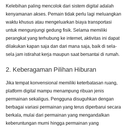
Kelebihan paling mencolok dari sistem digital adalah
kenyamanan akses. Pemain tidak perlu lagi meluangkan
waktu khusus atau mengeluarkan biaya transportasi
untuk mengunjungi gedung fisik. Selama memiliki
perangkat yang terhubung ke internet, aktivitas ini dapat
dilakukan kapan saja dan dari mana saja, baik di sela-
sela jam istirahat kerja maupun saat bersantai di rumah.
2. Keberagaman Pilihan Hiburan
Jika tempat konvensional memiliki keterbatasan ruang,
platform digital mampu menampung ribuan jenis
permainan sekaligus. Pengguna disuguhkan dengan
berbagai variasi permainan yang terus diperbarui secara
berkala, mulai dari permainan yang mengandalkan
keberuntungan murni hingga permainan yang