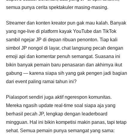
semua punya cerita spektakuler masing-masing.
Streamer dan konten kreator pun gak mau kalah. Banyak
yang nge-live di platform kayak YouTube dan TikTok
sambil ngejar JP di depan ribuan penonton. Tiap kali
simbol JP nongol di layar, chat langsung pecah dengan
emoji api dan komentar penuh semangat. Suasana ini
bikin banyak pemain baru penasaran dan akhirnya ikut
gabung — karena siapa sih yang gak pengen jadi bagian
dari event paling ramai tahun ini?
Pialasport sendiri juga aktif ngerespon komunitas.
Mereka ngasih update real-time soal siapa aja yang
berhasil pecah JP, lengkap dengan leaderboard
mingguan. Hal ini bikin kompetisi makin panas, tapi tetap
sehat. Semua pemain punya semangat yang sama: