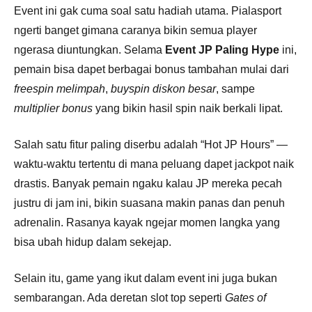
Event ini gak cuma soal satu hadiah utama. Pialasport
ngerti banget gimana caranya bikin semua player
ngerasa diuntungkan. Selama
Event JP Paling Hype
ini,
pemain bisa dapet berbagai bonus tambahan mulai dari
freespin melimpah
,
buyspin diskon besar
, sampe
multiplier bonus
yang bikin hasil spin naik berkali lipat.
Salah satu fitur paling diserbu adalah “Hot JP Hours” —
waktu-waktu tertentu di mana peluang dapet jackpot naik
drastis. Banyak pemain ngaku kalau JP mereka pecah
justru di jam ini, bikin suasana makin panas dan penuh
adrenalin. Rasanya kayak ngejar momen langka yang
bisa ubah hidup dalam sekejap.
Selain itu, game yang ikut dalam event ini juga bukan
sembarangan. Ada deretan slot top seperti
Gates of