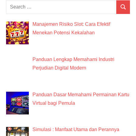
Search
Search
for:
Manajemen Risiko Slot: Cara Efektif
Menekan Potensi Kekalahan
Panduan Lengkap Memahami Industri
Perjudian Digital Modern
Panduan Dasar Memahami Permainan Kartu
Virtual bagi Pemula
Simulasi : Manfaat Utama dan Perannya