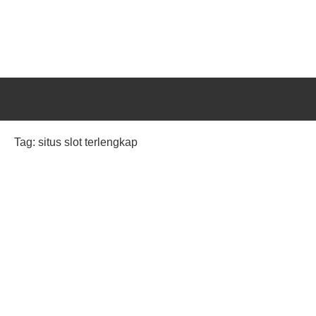
Skip
to
content
RAJACUAN69
Tag:
situs slot terlengkap