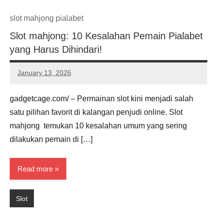
slot mahjong pialabet
Slot mahjong: 10 Kesalahan Pemain Pialabet
yang Harus Dihindari!
January 13, 2026
Thomas
Peterson
gadgetcage.com/ – Permainan slot kini menjadi salah
satu pilihan favorit di kalangan penjudi online. Slot
mahjong temukan 10 kesalahan umum yang sering
dilakukan pemain di […]
Read more
Slot