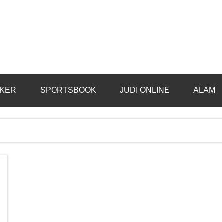
JACUAN69
KER
SPORTSBOOK
JUDI ONLINE
ALAM