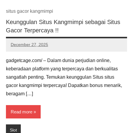
situs gacor kangmimpi
Keunggulan Situs Kangmimpi sebagai Situs
Gacor Terpercaya !!
December 27, 2025
Thomas
Peterson
gadgetcage.com/ – Dalam dunia perjudian online,
keberadaan platform yang terpercaya dan berkualitas
sangatlah penting. Temukan keunggulan Situs situs
gacor kangmimpi terpercaya! Dapatkan bonus menarik,
beragam […]
Read more
Slot