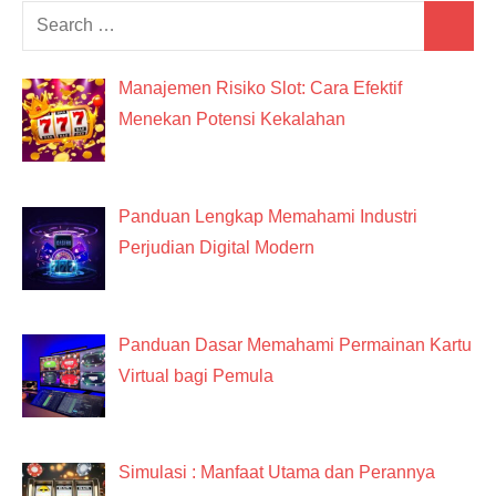
Search
Search
for:
Manajemen Risiko Slot: Cara Efektif
Menekan Potensi Kekalahan
Panduan Lengkap Memahami Industri
Perjudian Digital Modern
Panduan Dasar Memahami Permainan Kartu
Virtual bagi Pemula
Simulasi : Manfaat Utama dan Perannya