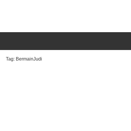
Skip
to
content
RAJACUAN69
Tag:
BermainJudi