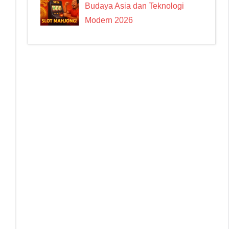
Budaya Asia dan Teknologi
Modern 2026