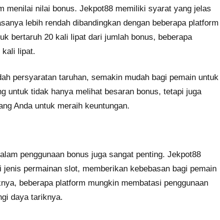
menilai nilai bonus. Jekpot88 memiliki syarat yang jelas
asanya lebih rendah dibandingkan dengan beberapa platform
k bertaruh 20 kali lipat dari jumlah bonus, beberapa
ali lipat.
ndah persyaratan taruhan, semakin mudah bagi pemain untuk
 untuk tidak hanya melihat besaran bonus, tetapi juga
ang Anda untuk meraih keuntungan.
dalam penggunaan bonus juga sangat penting. Jekpot88
 jenis permainan slot, memberikan kebebasan bagi pemain
iknya, beberapa platform mungkin membatasi penggunaan
gi daya tariknya.