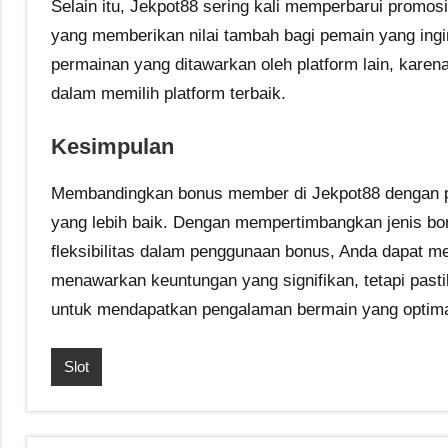
Selain itu, Jekpot88 sering kali memperbarui promo
yang memberikan nilai tambah bagi pemain yang ingin
permainan yang ditawarkan oleh platform lain, karena
dalam memilih platform terbaik.
Kesimpulan
Membandingkan bonus member di Jekpot88 dengan pl
yang lebih baik. Dengan mempertimbangkan jenis bon
fleksibilitas dalam penggunaan bonus, Anda dapat m
menawarkan keuntungan yang signifikan, tetapi past
untuk mendapatkan pengalaman bermain yang optima
Slot