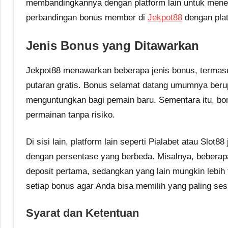
membandingkannya dengan platform lain untuk menen
perbandingan bonus member di
Jekpot88
dengan plat
Jenis Bonus yang Ditawarkan
Jekpot88 menawarkan beberapa jenis bonus, termasu
putaran gratis. Bonus selamat datang umumnya berup
menguntungkan bagi pemain baru. Sementara itu, b
permainan tanpa risiko.
Di sisi lain, platform lain seperti Pialabet atau Sl
dengan persentase yang berbeda. Misalnya, beberap
deposit pertama, sedangkan yang lain mungkin lebih 
setiap bonus agar Anda bisa memilih yang paling se
Syarat dan Ketentuan