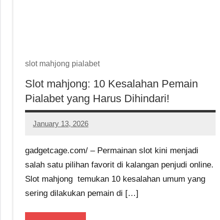
slot mahjong pialabet
Slot mahjong: 10 Kesalahan Pemain
Pialabet yang Harus Dihindari!
January 13, 2026
Thomas
Peterson
gadgetcage.com/ – Permainan slot kini menjadi
salah satu pilihan favorit di kalangan penjudi online.
Slot mahjong temukan 10 kesalahan umum yang
sering dilakukan pemain di […]