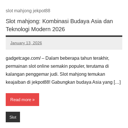
slot mahjong jekpot88
Slot mahjong: Kombinasi Budaya Asia dan
Teknologi Modern 2026
January 13, 2026
Thomas
Peterson
gadgetcage.com/ – Dalam beberapa tahun terakhir,
permainan slot online semakin populer, terutama di
kalangan penggemar judi. Slot mahjong temukan
keajaiban di jekpot88! Gabungkan budaya Asia yang […]
Read more
Slot