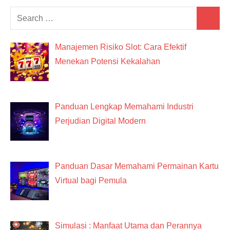
Search
Search
for:
Manajemen Risiko Slot: Cara Efektif
Menekan Potensi Kekalahan
Panduan Lengkap Memahami Industri
Perjudian Digital Modern
Panduan Dasar Memahami Permainan Kartu
Virtual bagi Pemula
Simulasi : Manfaat Utama dan Perannya