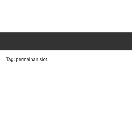
Skip
to
content
RAJACUAN69
Tag:
permainan slot