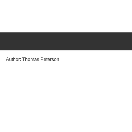
Skip
to
content
RAJACUAN69
Author:
Thomas Peterson