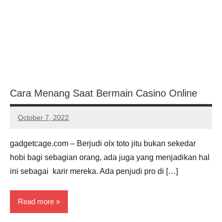
Cara Menang Saat Bermain Casino Online
October 7, 2022
Thomas
Peterson
gadgetcage.com – Berjudi olx toto jitu bukan sekedar
hobi bagi sebagian orang, ada juga yang menjadikan hal
ini sebagai karir mereka. Ada penjudi pro di […]
Read more