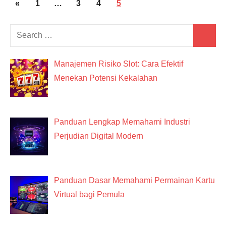
Posts
Previous
«
1
…
3
4
5
pagination
Posts
Search
Search
for:
Manajemen Risiko Slot: Cara Efektif
Menekan Potensi Kekalahan
Panduan Lengkap Memahami Industri
Perjudian Digital Modern
Panduan Dasar Memahami Permainan Kartu
Virtual bagi Pemula